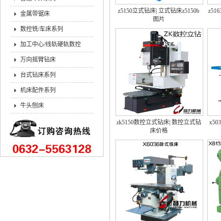
z5150立式钻床| 立式钻床z5150b
z51
金属带锯床
图片
数控铣/车床系列
加工中心/线轨硬轨数控
万向摇臂钻床
台式钻床系列
机床配件系列
牛头刨床
zk5150数控立式钻床| 数控立式钻
x5
床价格