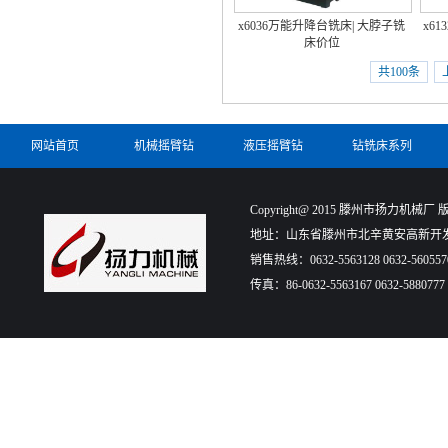
x6036万能升降台铣床| 大脖子铣
x61
床价位
共100条
网站首页
机械摇臂钻
液压摇臂钻
钻铣床系列
Copyright@ 2015 滕州市扬力机械厂 版权所有
地址：山东省滕州市北辛黄安高新开发
销售热线：0632-5563128 0632-560557
传真：86-0632-5563167 0632-5880777