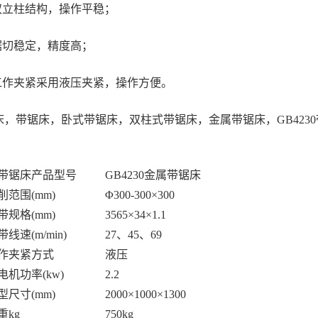
 双立柱结构，操作平稳；
 锯切稳定，精度高；
 工作夹紧采用液压夹紧，操作方便。
床，带锯床，卧式带锯床，双柱式带锯床，金属带锯床，GB423
0带锯床产品型号
GB4230金属带锯床
削范围(mm)
Φ300-300×300
带规格(mm)
3565×34×1.1
线速(m/min)
27、45、69
作夹紧方式
液压
电机功率(kw)
2.2
型尺寸(mm)
2000×1000×1300
重kg
750kg