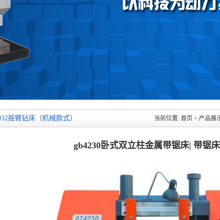
3032摇臂钻床（机械款式）
当前位置: 首页 >
产品展
gb4230卧式双立柱金属带锯床| 带锯床