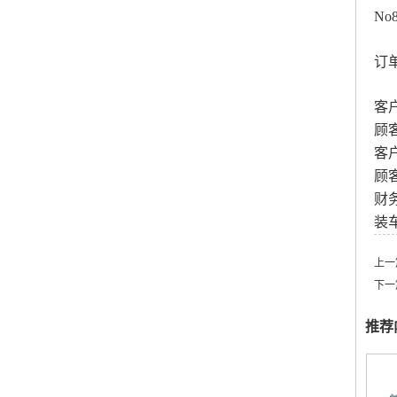
N
订
客
顾
客
顾
财
装
上一
下一
推荐