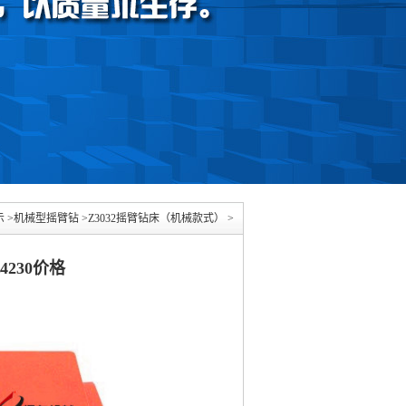
示
>
机械型摇臂钻
>
Z3032摇臂钻床（机械款式）
>
4230价格