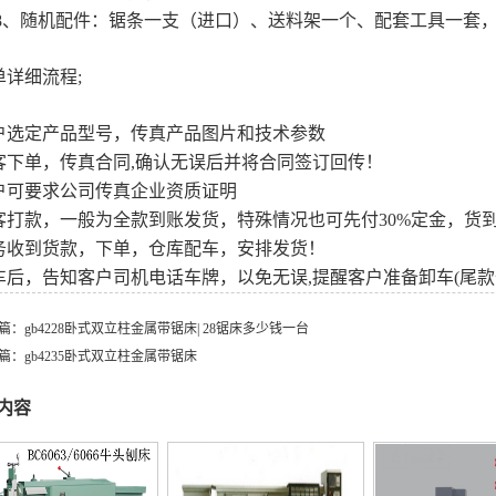
o8、随机配件：锯条一支（进口）、送料架一个、配套工具一套
单详细流程;
户选定产品型号，传真产品图片和技术参数
客下单，传真合同,确认无误后并将合同签订回传！
户可要求公司传真企业资质证明
客打款，一般为全款到账发货，特殊情况也可先付30%定金，货
务收到货款，下单，仓库配车，安排发货！
车后，告知客户司机电话车牌，以免无误,提醒客户准备卸车(尾
篇：
gb4228卧式双立柱金属带锯床| 28锯床多少钱一台
篇：
gb4235卧式双立柱金属带锯床
内容