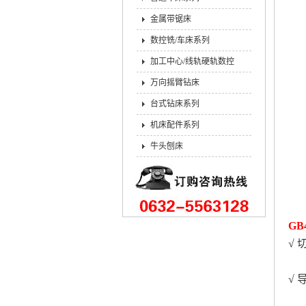
金属带锯床
数控铣/车床系列
加工中心/线轨硬轨数控
万向摇臂钻床
台式钻床系列
机床配件系列
牛头刨床
G
√
√