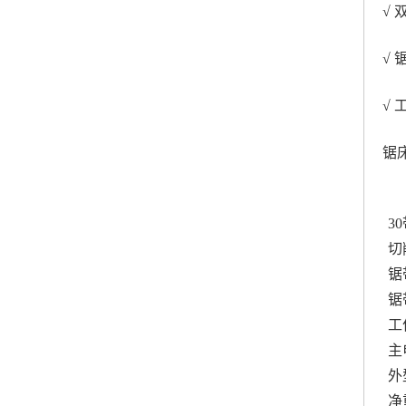
√
√
√
锯
3
切
锯
锯带
工
主
外
净