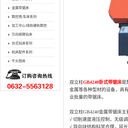
金属带锯床
数控铣/车床系列
加工中心/线轨硬轨数控
万向摇臂钻床
台式钻床系列
机床配件系列
牛头刨床
双立柱
GB4240卧式带锯床
是
金属等各种型材的设备，具
业批量的带锯床。
双立柱GB4240金属带锯床
√ 切削速度液压控制，无级
√ 导向块结构科学合理，延