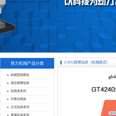
Z3032摇臂钻床（机械款式）
扬力机械产品分类
机械型摇臂钻
gb
液压摇臂钻床
钻铣床系列
升降台铣床
立式钻床系列
普通车床系列