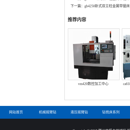
下一篇：
gb4250卧式双立柱金属带锯床|
推荐内容
vm420数控加工中心
ca6
网站首页
机械摇臂钻
液压摇臂钻
钻铣床系列