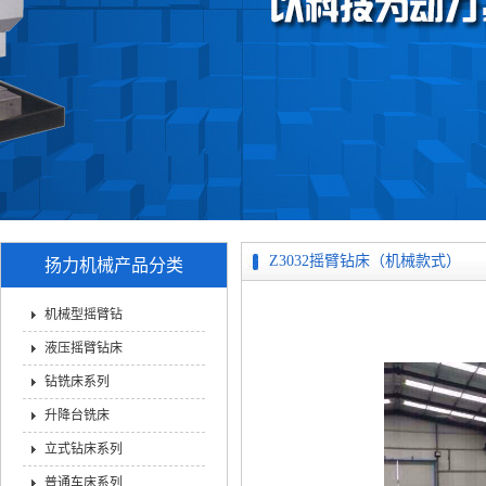
Z3032摇臂钻床（机械款式）
扬力机械产品分类
机械型摇臂钻
液压摇臂钻床
钻铣床系列
升降台铣床
立式钻床系列
普通车床系列