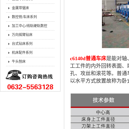
金属带锯床
数控铣/车床系列
加工中心/线轨硬轨数控
万向摇臂钻床
台式钻床系列
机床配件系列
c6140d普通车床
是能对轴
牛头刨床
工工件的内外回转表面、
孔、攻丝和滚花等。普通
以水平方式放置故称为卧