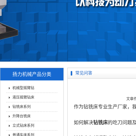
常见问答
扬力机械产品分类
机械型摇臂钻
液压摇臂钻床
文章作者
作为钻铣床专业生产厂家，
钻铣床系列
升降台铣床
如何解决
钻铣床
的吃刀问题
立式钻床系列
普通车床系列