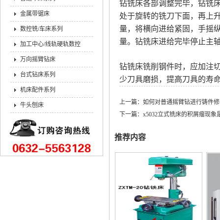
钻铣床各部调整完毕，钻铣
金属带锯床
处于旋转的铣刀下面，再上
量，将横向进给紧固，手摇
数控铣/车床系列
量。钻铣床进给完毕停止主
加工中心/线轨硬轨数控
万向摇臂钻床
钻铣床铣削钢件时，应加注
台式钻床系列
少刀具磨损，提高刀具的寿
机床配件系列
上一篇：
如何对普通摇臂钻进行铸件修
牛头刨床
下一篇：
x5032立式铣床的积屑瘤现
推荐内容